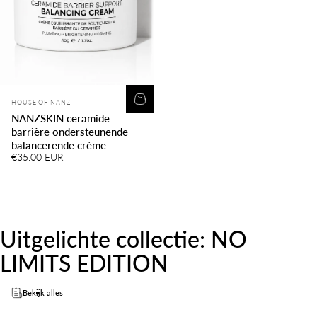
Leverancier:
HOUSE OF NANZ
NANZSKIN ceramide
barrière ondersteunende
balancerende crème
€35.00 EUR
Uitgelichte
collectie:
NO
LIMITS
EDITION
Bekijk alles