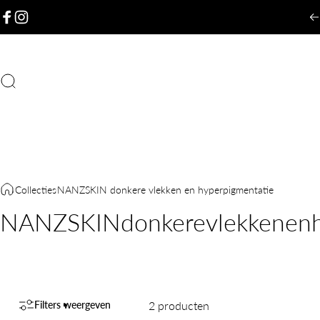
Ga naar inhoud
Facebook
Instagram
Zoekopdracht
Collecties
NANZSKIN donkere vlekken en hyperpigmentatie
NANZSKIN
donkere
vlekken
en
2 producten
Filters weergeven