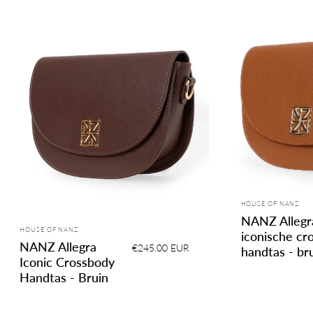
Leverancier:
HOUSE OF NANZ
NANZ Allegr
Leverancier:
HOUSE OF NANZ
iconische cr
NANZ Allegra
€245.00 EUR
handtas - br
Iconic Crossbody
Handtas - Bruin