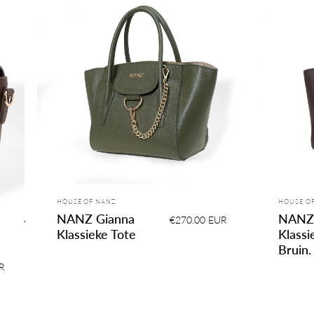
Leverancier:
Leveranc
HOUSE OF NANZ
HOUSE O
NANZ Gianna
NANZ 
€270.00 EUR
Klassieke Tote
Klassi
Bruin.
R