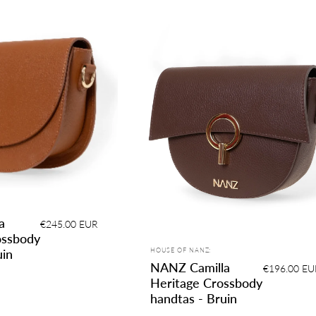
a
€245.00 EUR
ossbody
Leverancier:
HOUSE OF NANZ:
uin
NANZ Camilla
€196.00 EU
Heritage Crossbody
handtas - Bruin