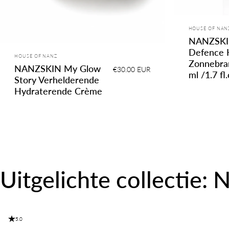
Leverancier:
HOUSE OF NAN
NANZSKI
Defence 
Leverancier:
HOUSE OF NANZ
Zonnebra
NANZSKIN My Glow
€30.00 EUR
ml /1.7 fl.
Story Verhelderende
Hydraterende Crème
Uitgelichte
collectie:
5.0