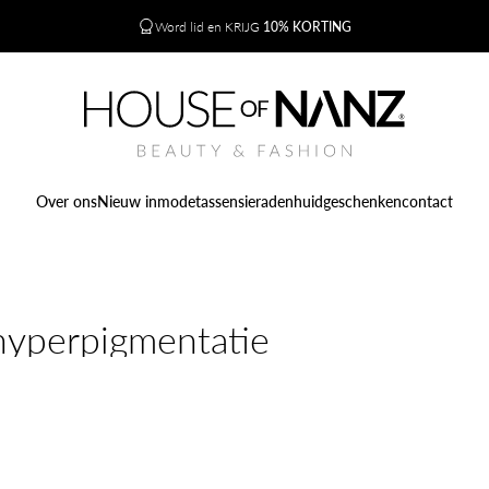
Diavoorstelling pauzeren
Word lid en KRIJG
10% KORTING
HOUSE of NANZ
Over ons
Nieuw in
mode
tassen
sieraden
huid
geschenken
contact
Over ons
Nieuw in
mode
tassen
sieraden
huid
geschenken
contact
hyperpigmentatie