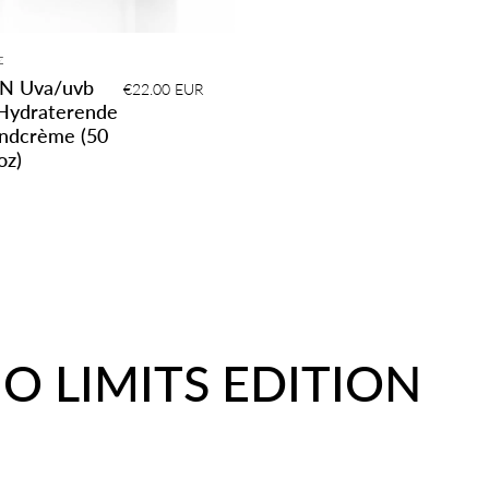
Z
N Uva/uvb
€22.00 EUR
Hydraterende
ndcrème (50
oz)
NO
LIMITS
EDITION