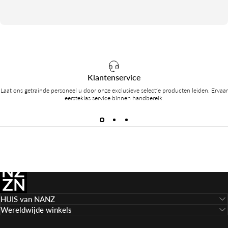
Klantenservice
Laat ons getrainde personeel u door onze exclusieve selectie producten leiden. Ervaar
eersteklas service binnen handbereik.
HOUSE of NANZ
HUIS van NANZ
Wereldwijde winkels
Langue