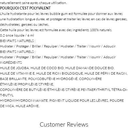
naturellement saine après chaque utilisation.
POURQUOI C'EST POLYVALENT
L'huile hydratante pour les lèvres bubble gum est formulée pour donner aux lèvres
une hydratation longue durée, et protéger et traiter les lèvres en cas de lèvres gercées,
déshydratées, gercées ou sèches.
Cette huile pour les lèvres est formulée avec des ingrédients 100% naturels.
0,2 once liquide / 6 ml
BIENFAITS NATURELS :
Hydrater / Protéger / Briller / Repulper / Hydrater / Traiter / Nourrir / Adoucir
BIENFAITS NATURELS :
Hydrater / Protéger / Briller / Repulper / Hydrater / Traiter / Nourrir / Adoucir
INGRÉDIENTS
HUILE DE JOJOBA, HUILE DE COCO BIO, HUILE D'AMANDE DOUCE BIO,
HUILE DE VITAMINE E, HUILE DE RICIN BIOLOGIQUE, HUILE DE PÉPIN DE RAISIN,
BASE BRILLANTE, POLYISOBUTÈNE HYDROGÉNÉ, COPOLYMÈRE
ÉTHYLÈNE/PROPYLÈNE/STYRÈNE,
COPOLYMÈRE DE BUTYLÈNE/ÉTHYLÈNE/STYRÈNE PENTAERYTHRITYL TÉTRA-DI-
T-BUTYL
HYDROXYHYDROCINNAMATE. PIGMENT LIQUIDE POUR LES LÈVRES, POUDRE
DE MICA, HUILE ARÔME,
Customer Reviews